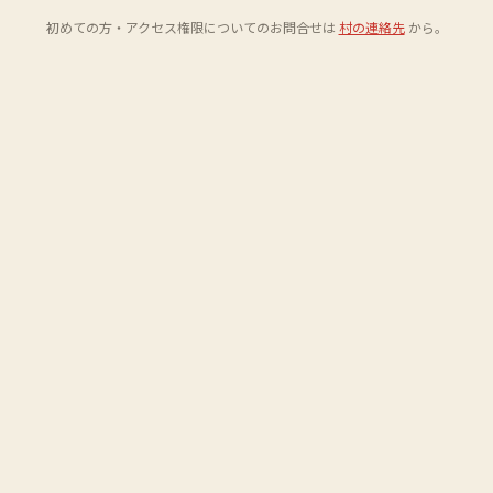
初めての方・アクセス権限についてのお問合せは
村の連絡先
から。